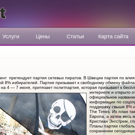
Услуги
Цены
Статьи
Карта сайта
ент претендует партия сетевых пиратов. В Швеции партия по влия
ой 8% избирателей. Партия призывает к свободному обмену файлам
а 4 — 7 июня, притязает политпартия, которая призывает к бес
интернете и открыто 
официальное название
информации по соцоп
поддержку свыше 8% и
The Times. Их план та
Европа, а затем весь 
Кристиан Энгстрем, гл
Планы партии глобаль
сохранении сегодняшн