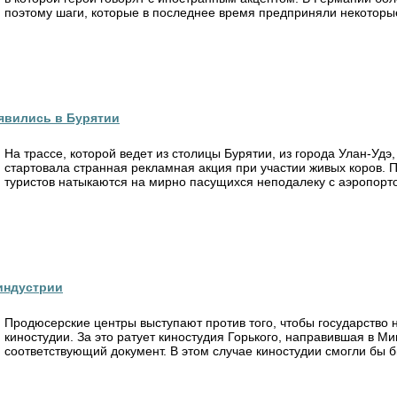
поэтому шаги, которые в последнее время предприняли некоторые
явились в Бурятии
На трассе, которой ведет из столицы Бурятии, из города Улан-Удэ
стартовала странная рекламная акция при участии живых коров.
туристов натыкаются на мирно пасущихся неподалеку с аэропортом
индустрии
Продюсерские центры выступают против того, чтобы государство
киностудии. За это ратует киностудия Горького, направившая в Ми
соответствующий документ. В этом случае киностудии смогли бы б