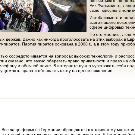
рассчитывать на парл
Рик Фальквинге, лидер
свою миссию в полити
Истеблишмент и полит
всего нашего поколен
сфере цифровых техн
По его мнению, людям
х держав. Важно как никогда проголосовать на этих выборах в Ев
-пиратов. Партия пиратов основана в 2006 г., а в этом году приоб
тью сосредоточивается на вопросах высоких технологий и распр
тии сказано, что важно оберегать право приватности и право на о
телефону и обычной почте. В интернете нужно чувствовать себя под 
 ущемлять права и объявлять охоту на целое поколение.
Все чаще фирмы в Германии обращаются к этническому маркетинг
в которой герои говорят с иностранным акцентом. В Германии бо