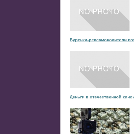
Буренки-рекламоносители по
Деньги в отечественной кино