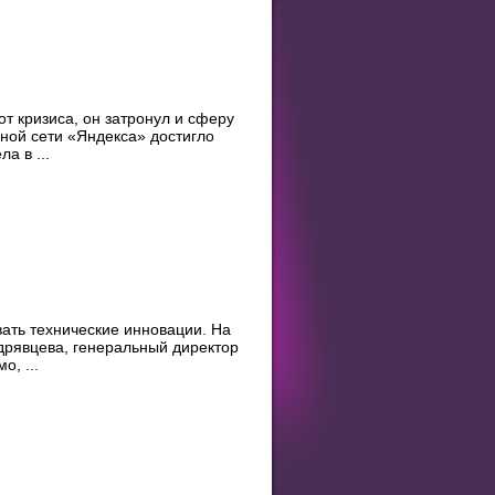
т кризиса, он затронул и сферу
мной сети «Яндекса» достигло
а в ...
вать технические инновации. На
рявцева, генеральный директор
о, ...