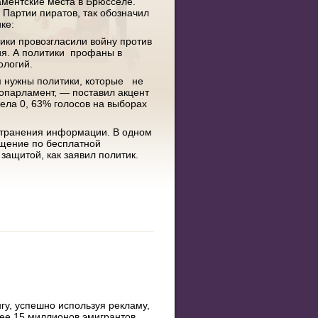
аментские места в Брюсселе.
 Партии пиратов, так обозначил
ке:
ики провозгласили войну против
ия. А политики профаны в
ологий.
 нужны политики, которые не
ропарламент, — поставил акцент
рела 0, 63% голосов на выборах
остранения информации. В одном
бщение по бесплатной
защитой, как заявил политик.
у, успешно используя рекламу,
лее 15 миллионов эмигрантов,