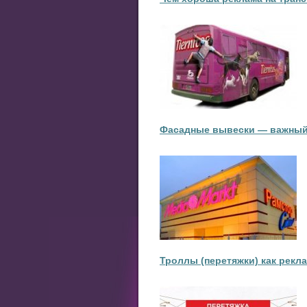
Фасадные вывески — важный
Троллы (перетяжки) как рекл