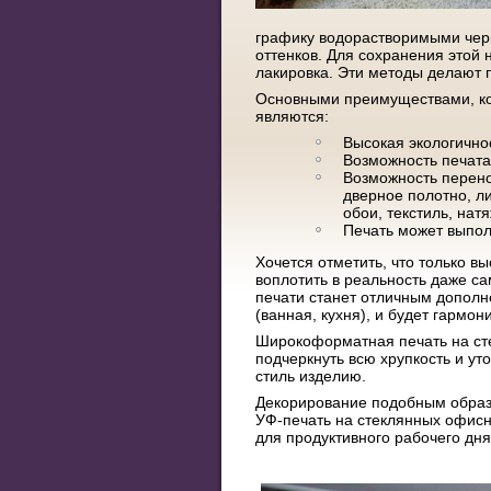
графику водорастворимыми чер
оттенков. Для сохранения этой
лакировка. Эти методы делают 
Основными преимуществами, к
являются:
Высокая экологично
Возможность печата
Возможность перено
дверное полотно, ли
обои, текстиль, нат
Печать может выпол
Хочется отметить, что только в
воплотить в реальность даже с
печати станет отличным допол
(ванная, кухня), и будет гармо
Широкоформатная печать на ст
подчеркнуть всю хрупкость и ут
стиль изделию.
Декорирование подобным образо
УФ-печать на стеклянных офисн
для продуктивного рабочего дня