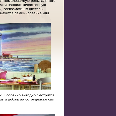
ют немаловажную роль. Для того
маги наносят качественную
, всевозможных цветов и
льзуется ламинирование или
х. Особенно выгодно смотрится
амым добавляя сотрудникам сил