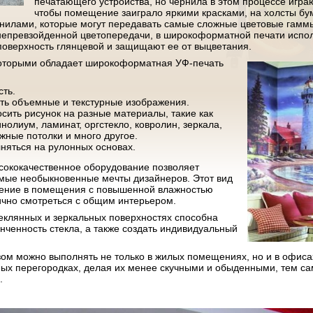
печатающего устройства, но чернила в этом процессе игра
чтобы помещение заиграло яркими красками, на холсты бу
нилами, которые могут передавать самые сложные цветовые гаммы
 непревзойденной цветопередачи, в широкоформатной печати испо
поверхность глянцевой и защищают ее от выцветания.
оторыми обладает широкоформатная УФ-печать
сть.
ть объемные и текстурные изображения.
сить рисунок на разные материалы, такие как
нолиум, ламинат, оргстекло, ковролин, зеркала,
яжные потолки и много другое.
няться на рулонных основах.
ысококачественное оборудование позволяет
амые необыкновенные мечты дизайнеров. Этот вид
нение в помещения с повышенной влажностью
нично смотреться с общим интерьером.
еклянных и зеркальных поверхностях способна
онченность стекла, а также создать индивидуальный
м можно выполнять не только в жилых помещениях, но и в офиса
ых перегородках, делая их менее скучными и обыденными, тем с
.