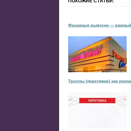
ПОХОЖИЕ СТАТЬИ:
Фасадные вывески — важный
Троллы (перетяжки) как рекл