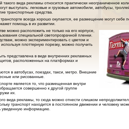
й такого вида рекламы относится практически неограниченное коли
гут выступать: легковые и грузовые автомобили, автобусы, тролл
гие транспортные средства.
а транспорте всегда хорошо окупается, ее размещение могут себе 
 окажет помощь в их развитии.
ве можно расположить не только на его корпусе,
льзования специальной светопрозрачной пленки.
ствам, можно экспериментировать с цветом и
 используя плоттерную порезку, можно получить
ыть представлена в виде внутренних рекламных
 щитов, расположенных на платформах и
тся в автобусах, поездах, такси, метро. Внешние
есные или рисованные.
порте является то, что размещенная внутри
обращается совершенно к другой группе
аружи их.
акого вида рекламы, то сюда можно отнести слишком непродолжител
кольку транспорт находится в постоянном движении и человеку мож
ить увиденную информацию.