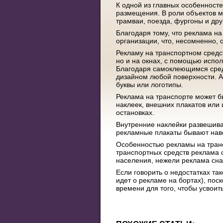
К одной из главных особенносте
размещения. В роли объектов мо
трамваи, поезда, фургоны и дру
Благодаря тому, что реклама н
организации, что, несомненно,
Рекламу на транспортном средст
но и на окнах, с помощью испо
Благодаря самоклеющимся сред
дизайном любой поверхности. А
буквы или логотипы.
Реклама на транспорте может б
наклеек, внешних плакатов или
остановках.
Внутренние наклейки развешиваю
рекламные плакаты бывают нав
Особенностью рекламы на транс
транспортных средств реклама 
населения, нежели реклама сн
Если говорить о недостатках т
идет о рекламе на бортах), пос
времени для того, чтобы усво