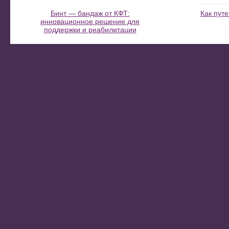
Бинт — бандаж от КФТ:
Как пут
инновационное решение для
поддержки и реабилитации