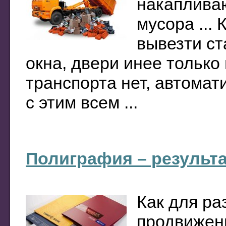
накапливаю
мусора ...
вывезти ст
окна, двери инее только
транспорта нет, автомат
с этим всем ...
Полиграфия – результ
Как для ра
продвижен