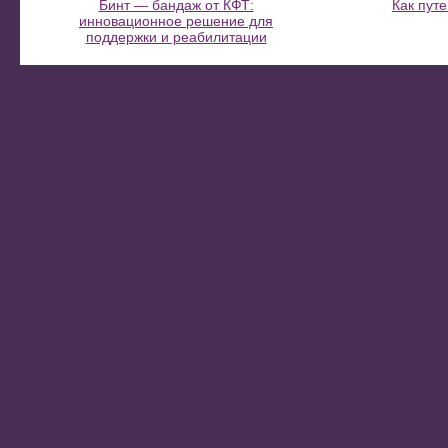
Бинт — бандаж от КФТ:
Как пут
инновационное решение для
поддержки и реабилитации