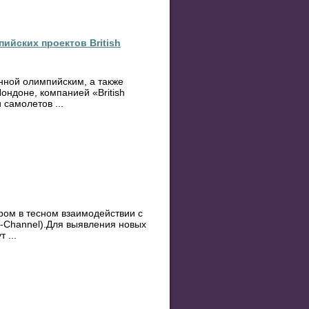
йских проектов British
ной олимпийским, а также
ондоне, компанией «British
 самолетов ...
ром в тесном взаимодействии с
ti-Channel).Для выявления новых
 ...