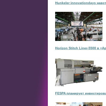
Hunkeler innovationdays навс
Horizon Stitch Liner-5500 в 
FESPA планирует инвестирова