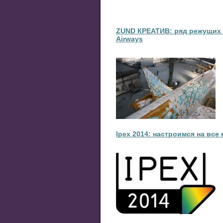
ZUND КРЕАТИВ: ряд режущих 
Airways
Ipex 2014: настроимся на все