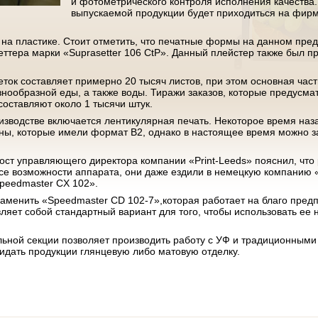
и фотометрического контроля исполнения качества.
выпускаемой продукции будет приходиться на фирм
 на пластике. Стоит отметить, что печатные формы на данном пре
еттера марки «Suprasetter 106 CtP». Данный плейстер также был 
ток составляет примерно 20 тысяч листов, при этом основная часть
азнообразной еды, а также воды. Тиражи заказов, которые предусма
составляют около 1 тысячи штук.
изводстве включается лентикулярная печать. Некоторое время наза
ы, которые имели формат B2, однако в настоящее время можно з
ост управляющего директора компании «Print-Leeds» пояснил, чт
е возможности аппарата, они даже ездили в немецкую компанию «
Speedmaster CX 102».
аменить «Speedmaster CD 102-7»,которая работает на благо предпр
яет собой стандартный вариант для того, чтобы использовать ее 
льной секции позволяет производить работу с УФ и традиционными
ридать продукции глянцевую либо матовую отделку.