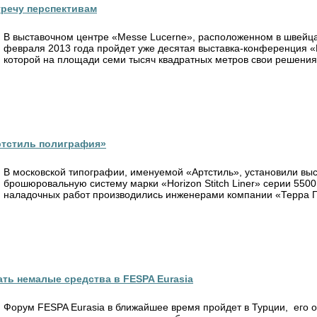
тречу перспективам
В выставочном центре «Messe Lucerne», расположенном в швейца
февраля 2013 года пройдет уже десятая выставка-конференция «H
которой на площади семи тысяч квадратных метров свои решения 
«Артстиль полиграфия»
В московской типографии, именуемой «Артстиль», установили вы
брошюровальную систему марки «Horizon Stitch Liner» серии 5500
наладочных работ производились инженерами компании «Терра Пр
ть немалые средства в FESPA Eurasia
Форум FESPA Eurasia в ближайшее время пройдет в Турции, его о