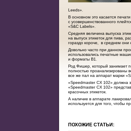
Leeds».
В основном это касается печати
с усовершенствованного плейтс
«S&C Labels».
Средняя величина выпуска этике
на выпуск этикеток для пива, р
гораздо короче, в среднем они 
Довольно часто при данном про
использовались печатные машин
и форматы В1.
Род Фишер, который занимает п
полностью проанализированы вс
все же пал на аппарат марки «
«Speedmaster CX 102» должна з
«Speedmaster CX 102» представл
красочных этикеток.
А наличие в аппарате лакирова
используется для того, чтобы п
ПОХОЖИЕ СТАТЬИ: