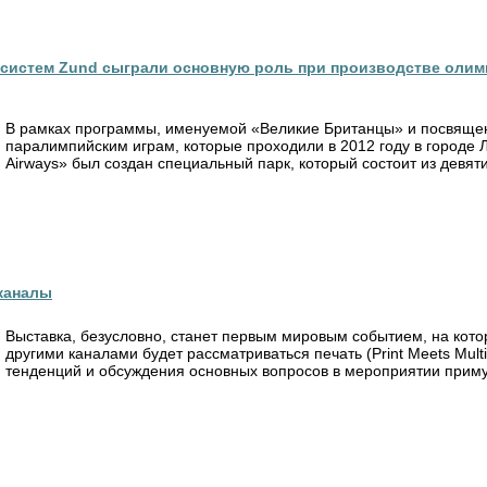
систем Zund сыграли основную роль при производстве олимпи
В рамках программы, именуемой «Великие Британцы» и посвящен
паралимпийским играм, которые проходили в 2012 году в городе Л
Airways» был создан специальный парк, который состоит из девяти
 каналы
Выставка, безусловно, станет первым мировым событием, на кото
другими каналами будет рассматриваться печать (Print Meets Mul
тенденций и обсуждения основных вопросов в мероприятии примут