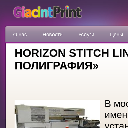
О нас
Новости
Услуги
Цены
HORIZON STITCH LI
ПОЛИГРАФИЯ»
В мо
имен
уста