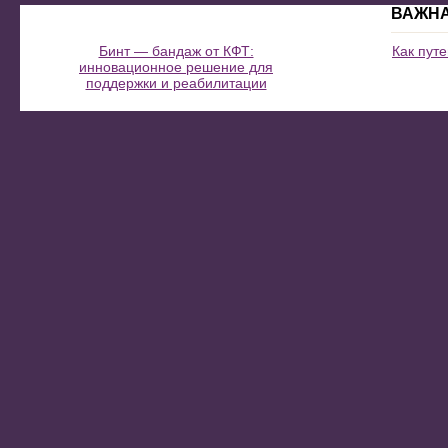
ВАЖН
Бинт — бандаж от КФТ:
Как пут
инновационное решение для
поддержки и реабилитации