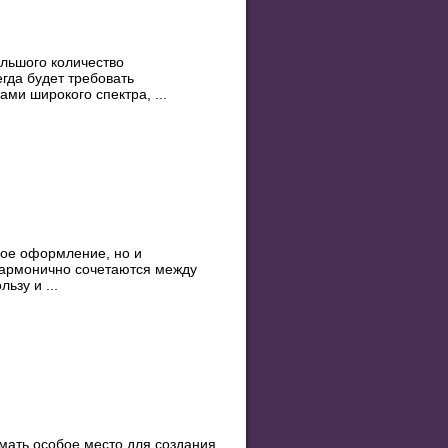
ольшого количество
гда будет требовать
ами широкого спектра, ...
кое оформление, но и
гармонично сочетаются между
ьзу и ...
мать особое место для создания