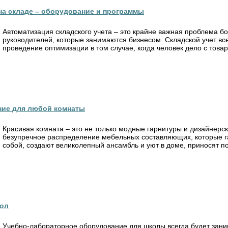
на складе – оборудование и программы
Автоматизация складского учета – это крайне важная проблема б
руководителей, которые занимаются бизнесом. Складской учет все
проведение оптимизации в том случае, когда человек дело с товар
ние для любой комнаты
Красивая комната – это не только модные гарнитуры и дизайнерс
безупречное распределение мебельных составляющих, которые 
собой, создают великолепный ансамбль и уют в доме, приносят пол
кол
Учебно-лабораторное оборудование для школы всегда будет зани