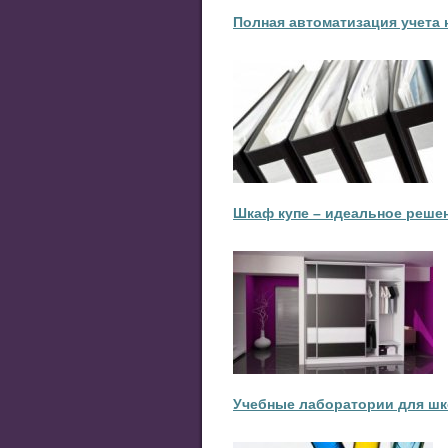
Полная автоматизация учета 
Шкаф купе – идеальное реше
Учебные лаборатории для ш