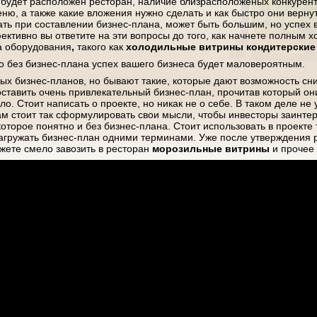
е будет расположен ресторан, наличие близрасположеных конкурен
ню, а также какие вложения нужно сделать и как быстро они вернут
ть при составлении бизнес-плана, может быть большим, но успех 
фективно вы ответите на эти вопросы до того, как начнете полным 
за оборудования
,
такого как
холодильные витрины кондитерские
то без бизнес-плана успех вашего бизнеса будет маловероятным.
ых бизнес-планов, но бывают такие, которые дают возможность сн
ставить очень привлекательный бизнес-план, прочитав который они
ло. Стоит написать о проекте, но никак не о себе. В таком деле не
ам стоит так сформулировать свои мысли, чтобы инвесторы заинтер
которое понятно и без бизнес-плана. Стоит использовать в проекте
 загружать бизнес-план одними терминами. Уже после утверждения 
жете смело завозить в ресторан
морозильные витрины
и прочее