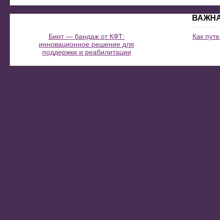
ВАЖН
Бинт — бандаж от КФТ:
Как пут
инновационное решение для
поддержки и реабилитации