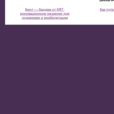
Бинт — бандаж от КФТ:
Как пут
инновационное решение для
поддержки и реабилитации