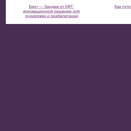
Бинт — бандаж от КФТ:
Как пут
инновационное решение для
поддержки и реабилитации