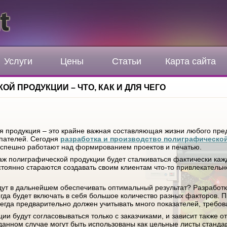
Услуги
Цены
Статьи
Карта сайта
Й ПРОДУКЦИИ – ЧТО, КАК И ДЛЯ ЧЕГО
 продукция – это крайне важная составляющая жизни любого пред
упателей. Сегодня
разработка и производство полиграфическо
успешно работают над формированием проектов и печатью.
аж полиграфической продукции будет сталкиваться фактически каж
оянно стараются создавать своим клиентам что-то привлекательно
удут в дальнейшем обеспечивать оптимальный результат? Разработ
да будет включать в себя большое количество разных факторов. П
гда предварительно должен учитывать много показателей, требов
ии будут согласовываться только с заказчиками, и зависит также от
данном случае могут быть использованы как цельные листы станда