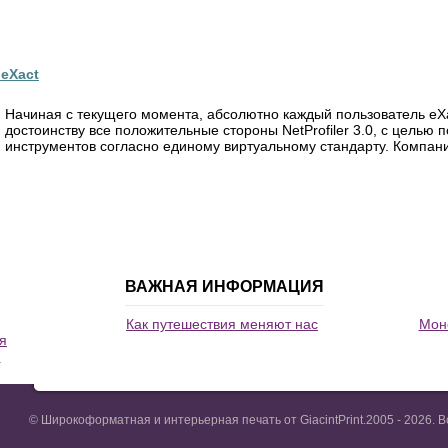
 eXact
Начиная с текущего момента, абсолютно каждый пользователь eX
достоинству все положительные стороны NetProfiler 3.0, с целью 
инструментов согласно единому виртуальному стандарту. Компания 
ВАЖНАЯ ИНФОРМАЦИЯ
Как путешествия меняют нас
Моно
я
и
© Широкоформатная и интерьерная печать от GiacintPrint.2005 - 2026