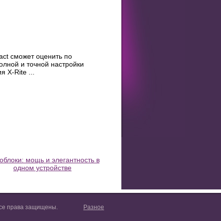
act сможет оценить по
полной и точной настройки
X-Rite ...
блоки: мощь и элегантность в
одном устройстве
. Все права защищены.
Разное