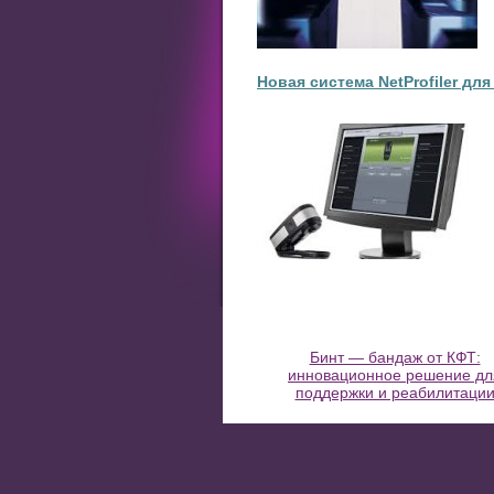
Новая система NetProfiler для
Бинт — бандаж от КФТ:
инновационное решение дл
поддержки и реабилитаци