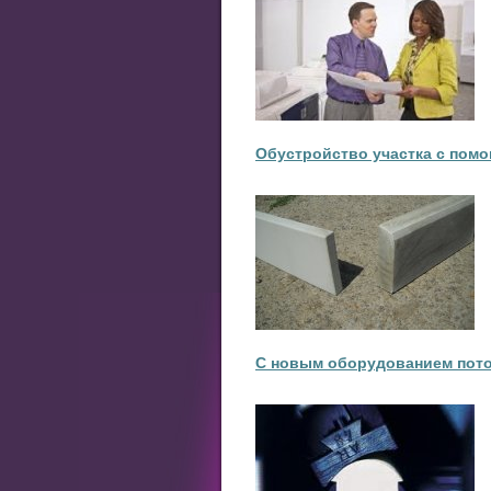
Обустройство участка с пом
С новым оборудованием поточ