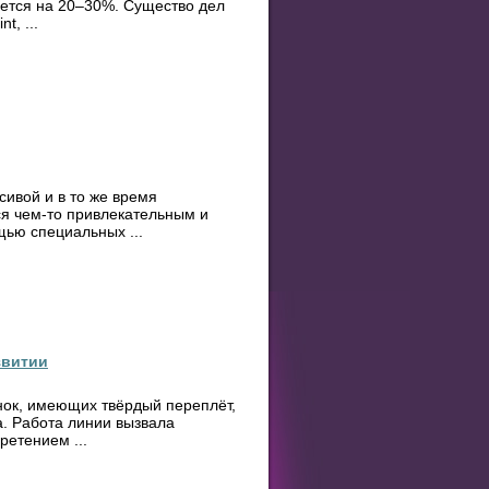
ается на 20–30%. Существо дел
, ...
сивой и в то же время
ся чем-то привлекательным и
щью специальных ...
звитии
нок, имеющих твёрдый переплёт,
. Работа линии вызвала
ретением ...