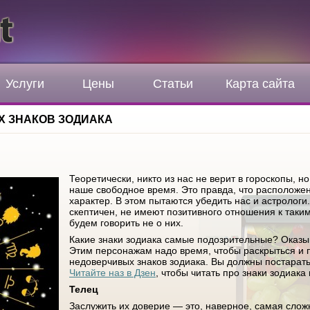
Услуги
Цены
Статьи
Карта сайта
Х ЗНАКОВ ЗОДИАКА
Теоретически, никто из нас не верит в гороскопы, н
наше свободное время. Это правда, что расположен
характер. В этом пытаются убедить нас и астрологи.
скептичен, не имеют позитивного отношения к таки
будем говорить не о них.
Какие знаки зодиака самые подозрительные? Оказыва
Этим персонажам надо время, чтобы раскрыться и п
недоверчивых знаков зодиака. Вы должны постарать
Читайте наз в Дзен
, чтобы читать про знаки зодиака
Телец
Заслужить их доверие — это, наверное, самая слож