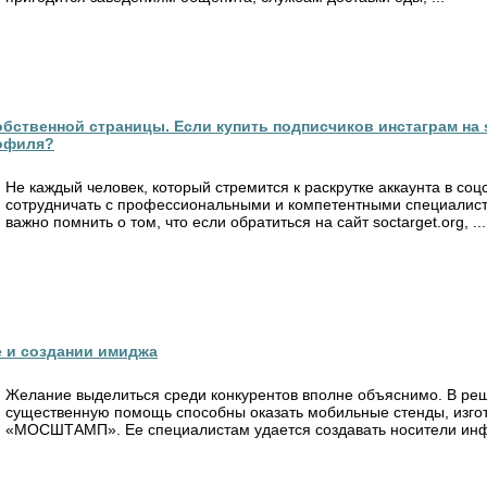
ственной страницы. Если купить подписчиков инстаграм на so
рофиля?
Не каждый человек, который стремится к раскрутке аккаунта в соцс
сотрудничать с профессиональными и компетентными специалист
важно помнить о том, что если обратиться на сайт soctarget.org, ...
 и создании имиджа
Желание выделиться среди конкурентов вполне объяснимо. В реш
существенную помощь способны оказать мобильные стенды, изг
«МОСШТАМП». Ее специалистам удается создавать носители инфо