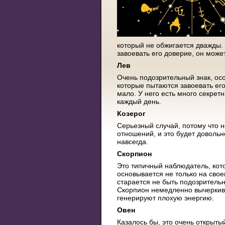
который не обжигается дважды.
завоевать его доверие, он може
Лев
Очень подозрительный знак, осо
которые пытаются завоевать его
мало. У него есть много секрет
каждый день.
Козерог
Серьезный случай, потому что н
отношений, и это будет довольн
навсегда.
Скорпион
Это типичный наблюдатель, кото
основывается не только на свое
старается не быть подозрительн
Скорпион немедленно вычеркивае
генерируют плохую энергию.
Овен
Казалось бы, это очень открыты