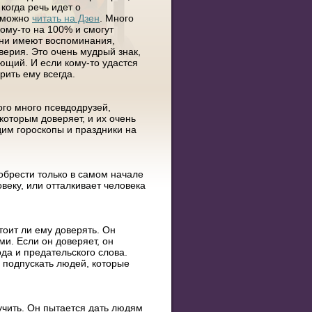
когда речь идет о
к можно
читать на Дзен
. Много
ому-то на 100% и смогут
они имеют воспоминания,
верия. Это очень мудрый знак,
ющий. И если кому-то удастся
рить ему всегда.
ого много псевдодрузей,
которым доверяет, и их очень
им гороскопы и праздники на
иобрести только в самом начале
веку, или отталкивает человека
тоит ли ему доверять. Он
и. Если он доверяет, он
да и предательского слова.
е подпускать людей, которые
лучить. Он пытается дать людям