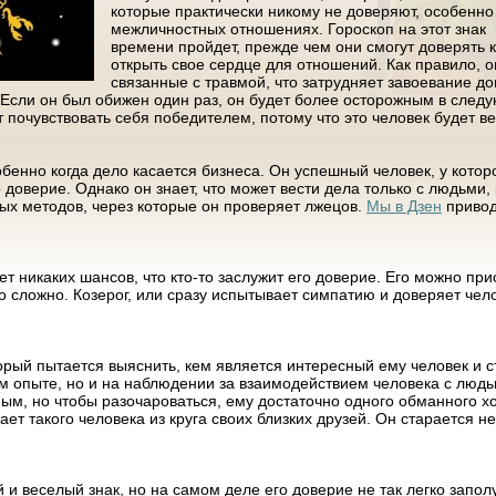
которые практически никому не доверяют, особенно 
межличностных отношениях. Гороскоп на этот зна
времени пройдет, прежде чем они смогут доверять к
открыть свое сердце для отношений. Как правило, 
связанные с травмой, что затрудняет завоевание до
 Если он был обижен один раз, он будет более осторожным в следу
т почувствовать себя победителем, потому что это человек будет ве
бенно когда дело касается бизнеса. Он успешный человек, у котор
 доверие. Однако он знает, что может вести дела только с людьми, 
ных методов, через которые он проверяет лжецов.
Мы в Дзен
привод
ет никаких шансов, что кто-то заслужит его доверие. Его можно пр
о сложно. Козерог, или сразу испытывает симпатию и доверяет чело
рый пытается выяснить, кем является интересный ему человек и с
м опыте, но и на наблюдении за взаимодействием человека с людьм
ым, но чтобы разочароваться, ему достаточно одного обманного хо
т такого человека из круга своих близких друзей. Он старается н
й и веселый знак, но на самом деле его доверие не так легко запо