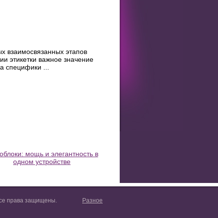
ых взаимосвязанных этапов
ии этикетки важное значение
 специфики ...
блоки: мощь и элегантность в
одном устройстве
. Все права защищены.
Разное