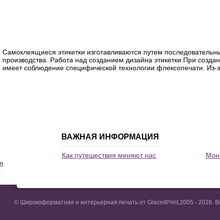
Самоклеящиеся этикетки изготавливаются путем последовательн
производства. Работа над созданием дизайна этикетки При создан
имеет соблюдение специфической технологии флексопечати. Из-за
ВАЖНАЯ ИНФОРМАЦИЯ
Как путешествия меняют нас
Моно
я
и
© Широкоформатная и интерьерная печать от GiacintPrint.2005 - 2026