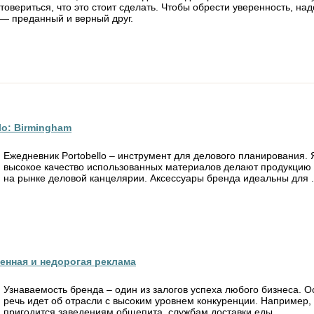
товериться, что это стоит сделать. Чтобы обрести уверенность, на
н — преданный и верный друг.
lo: Birmingham
Ежедневник Portobello – инструмент для делового планирования. 
высокое качество использованных материалов делают продукцию
на рынке деловой канцелярии. Аксессуары бренда идеальны для .
венная и недорогая реклама
Узнаваемость бренда – один из залогов успеха любого бизнеса. Ос
речь идет об отрасли с высоким уровнем конкуренции. Например,
пригодится заведениям общепита, службам доставки еды, ...