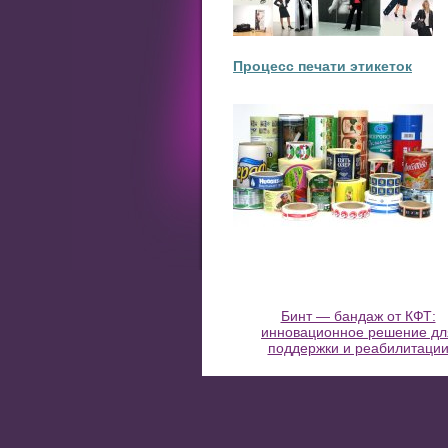
Процесс печати этикеток
Бинт — бандаж от КФТ:
инновационное решение дл
поддержки и реабилитаци